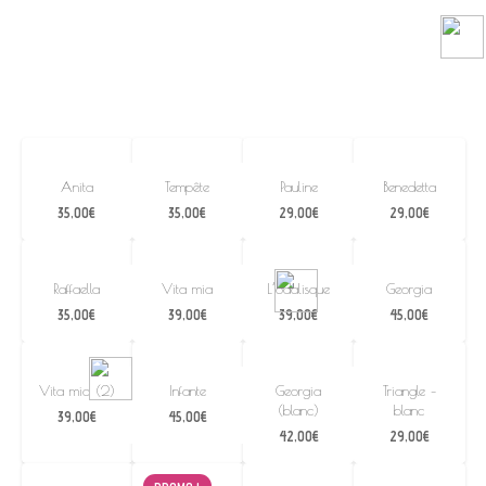
Anita
Tempête
Pauline
Benedetta
35,00
€
35,00
€
29,00
€
29,00
€
Raffaella
Vita mia
L’odalisque
Georgia
35,00
€
39,00
€
39,00
€
45,00
€
Vita mia (2)
Infante
Georgia
Triangle –
(blanc)
blanc
39,00
€
45,00
€
42,00
€
29,00
€