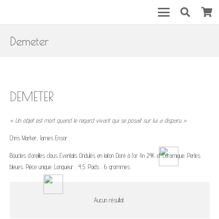
Demeter
DEMETER
« Un objet est mort quand le regard vivant qui se posait sur lui a disparu »
Chris Marker, James Ensor
Boucles d’oreilles clous Eventails Ondulés en laiton Doré à l’or fin 24K et céramique. Perles
bleues. Pièce unique. Longueur : 4,5. Poids : 6 grammes
Aucun résultat.